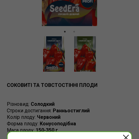
СОКОВИТІ ТА ТОВСТОСТІННІ ПЛОДИ
Різновид:
Солодкий
Строки достигання:
Ранньостиглий
Колір плоду:
Червоний
Форма плоду:
Конусоподібна
Маса плоду:
150-350 г
Товщина стінки:
10-12 мм