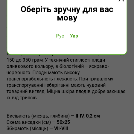
Оберіть зручну для вас
мову
Середньоранній гібрид солодкого перцю
призначений для вирощування у весняних плівкових
теплицях і відкритому ґрунті. Рослина
детермінантного типу, з могутнім, розвинутим
Рус
Укр
листовим апаратом. Технічна стиглість 60-65 днів, до
біологічної 75-80 днів від висадки розсади. Плоди
великі, конічні, товщина стінки 10-12 мм, масою від
150 до 350 грам. У технічній стиглості плоди
оливкового кольору, в біологічній – яскраво-
червоного. Плоди мають високу
транспортабельність і лежкість. При тривалому
транспортуванні і зберіганні мають чудовий
товарний вигляд. Міцна шкіра плодів добре захищає
їх від трипсів.
Висівають (місяць, глибина) —
II-IV, 0,2 cм
Схема висадки (см) —
50х25
Збирають (місяць) —
VII-VIII