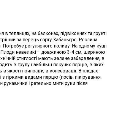
 теплицях, на балконах, підвіконнях та ґрунті
остріший за перець сорту Хабаньєро. Рослина
я. Потребує регулярного поливу. На одному кущі
у. Плоди невеликі – довжиною 3-4 см, шириною
технічній стиглості мають зелене забарвлення, в
ходить в групу найбільш пекучих перців, в яких
 в якості приправи, в консервації. В плодах
ті з гіркими видами перцю (посів, пікірування,
и рукавички і ретельно мити руки після