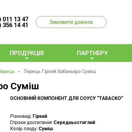
) 011 13 47
Замовити дзвінок
) 356 14 41
ПРОДУКЦІЯ
ПАРТНЕРУ
Перець
-
Перець Гіркий Хабаньєро Суміш
ро Суміш
ОСНОВНИЙ КОМПОНЕНТ ДЛЯ СОУСУ “ТАБАСКО”
Різновид:
Гіркий
Строки достигання:
Середньостиглий
Колір плоду:
Суміш