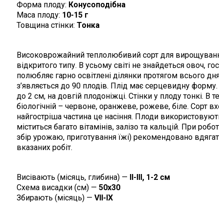
Форма плоду:
Конусоподібна
Маса плоду:
10-15 г
Товщина стінки:
Тонка
Високоврожайний теплолюбивий сорт для вирощування в
відкритого типу. В усьому світі не знайдеться овоч, г
полюбляє гарно освітлені ділянки протягом всього дн
з’являється до 90 плодів. Плід має серцевидну форм
до 2 см, на довгій плодоніжці. Стінки у плоду тонкі. В 
біологічній – червоне, оранжеве, рожеве, біле. Сорт в
найгостріша частина це насіння. Плоди використовують
міститься багато вітамінів, залізо та кальцій. При робо
збір урожаю, приготування їжі) рекомендовано вдягат
вказаних робіт.
Висівають (місяць, глибина) —
II-III, 1-2 cм
Схема висадки (см) —
50х30
Збирають (місяць) —
VII-IX