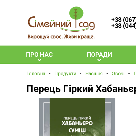
+38 (067
+38 (044
ПРО НАС
ПОРАДИ
Головна
-
Продукти
-
Насіння
-
Овочі
-
Перець Гіркий Хабаньє