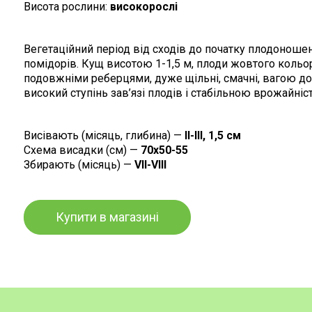
Висота рослини:
високорослі
Вегетаційний період від сходів до початку плодоношен
помідорів. Кущ висотою 1-1,5 м, плоди жовтого кольо
подовжніми реберцями, дуже щільні, смачні, вагою до 
високий ступінь зав’язі плодів і стабільною врожайні
Висівають (місяць, глибина) —
II-III, 1,5 см
Схема висадки (см) —
70х50-55
Збирають (місяць) —
VII-VIII
Купити в магазині