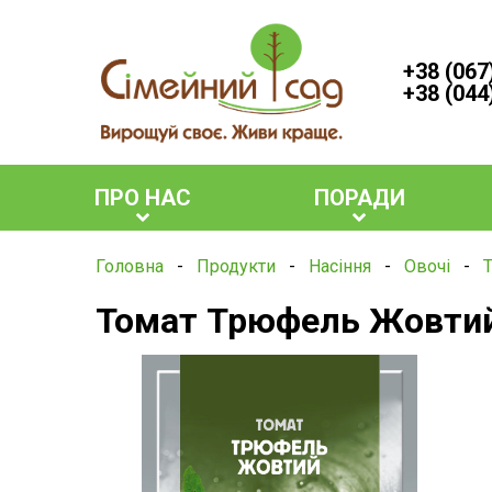
+38 (067
+38 (044
ПРО НАС
ПОРАДИ
Головна
-
Продукти
-
Насіння
-
Овочі
-
Томат Трюфель Жовти