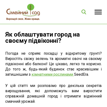
Як облаштувати город на
своєму підвіконні?
Погода не сприяє посадці у відкритому грунті?
Виростіть свіжу зелень та ароматні овочі на своєму
підвіконні або балконі! Це цікаво, легко та корисно.
До того ж, будь-який будинок стає красивішим і
затишнішим з
кімнатними рослинами
SeedEra.
У цій статті ми розповімо про декілька секретів
вирощування, які допоможуть вам виростити
справжній домашній город і отримати відмінний
смачний урожай.