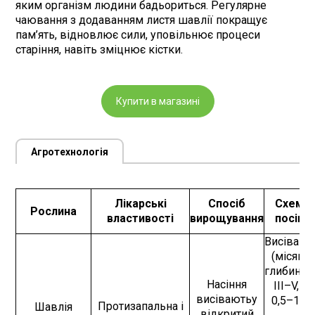
яким організм людини бадьориться. Регулярне
чаювання з додаванням листя шавлії покращує
пам’ять, відновлює сили, уповільнює процеси
старіння, навіть зміцнює кістки.
Купити в магазині
Агротехнологія
Лікарські
Спосіб
Схема
Рослина
властивості
вирощування
посіву
Висівают
(місяць,
глибина) 
Насіння
IІІ–V, Х,
висіваютьу
0,5–1см
Протизапальна і
Шавлія
відкритий