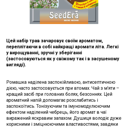
Цей набір трав зачаровує своїм ароматом,
переплітаючи в собі найкращі аромати літа. Легкі
у вирощуванні, зручні у зберіганні
(застосовуються як у свіжому так і в засушеному
вигляді).
Ромашка наділена заспокійливою, антисептичною
дією, часто застосовується при втомах. Чай з м’яти –
кращий засіб при головних болях, безсоннях. Цей
ароматний напій допомагає розслабитись і
заспокоїтись. Тонізуючим та імуномодулюючим
ефектом наділений чебрець, його аромат в чаї
виражений яскравим запахом. Душиця володіє дуже
корисними і зміцнюючими властивостями, завдяки