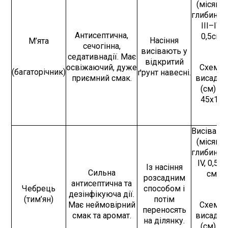
(місяць,
глибина) 
III–IV,
Антисептична,
0,5см
Насіння
М’ята
сечогінна,
висівають у
седативнадії. Має
відкритий
освіжаючий, дуже
Схема
(багаторічник)
ґрунт навесні.
приємний смак.
висадки
(см) –
45х15
Висівают
(місяць,
глибина) 
IV, 0,5-1
Із насіння
Сильна
см
розсадним
антисептична та
Чебрець
способом і
дезінфікуюча дії.
(тим’ян)
потім
Має неймовірний
Схема
переносять
смак та аромат.
висадки
на ділянку.
(см) –