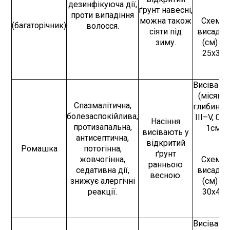
дезинфікуюча дії,
ґрунт навесні,
проти випадіння
можна також
Схема
(багаторічник)
волосся.
сіяти під
висадки
зиму.
(см) –
25х30
Висівают
(місяць,
Спазмалітична,
глибина) 
болезаспокійлива,
IІІ–V, 0,5
Насіння
протизапальна,
1см
висівають у
антисептична,
відкритий
Ромашка
потогінна,
ґрунт
жовчогінна,
Схема
ранньою
седативна дії,
висадки
весною.
знижує алергічні
(см) –
реакції.
30х40
Висівают