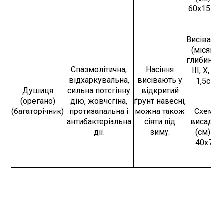
60х15–2
Висівают
(місяць,
глибина) 
Спазмолітична,
Насіння
III, Х, 1–
відхаркувальна,
висівають у
1,5см
Душиця
сильна потогінну
відкритий
(орегано)
дію, жовчогіна,
ґрунт навесні,
(багаторічник)
протизапальна і
можна також
Схема
антибактеріальна
сіяти під
висадки
дії.
зиму.
(см) –
40х70