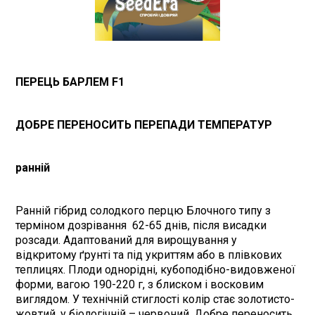
ПЕРЕЦЬ БАРЛЕМ F1
ДОБРЕ ПЕРЕНОСИТЬ ПЕРЕПАДИ ТЕМПЕРАТУР
ранній
Ранній гібрид солодкого перцю Блочного типу з
терміном дозрівання 62-65 днів, після висадки
розсади. Адаптований для вирощування у
відкритому ґрунті та під укриттям або в плівкових
теплицях. Плоди однорідні, кубоподібно-видовженої
форми, вагою 190-220 г, з блиском і восковим
виглядом. У технічній стиглості колір стає золотисто-
жовтий, у біологічній – червоний. Добре переносить