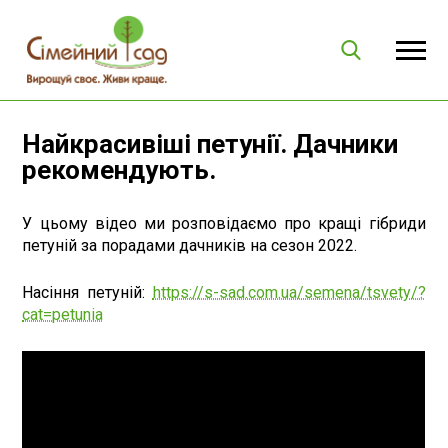
Найкрасивіші петунії. Дачники
рекомендують.
У цьому відео ми розповідаємо про кращі гібриди
петуній за порадами дачників на сезон 2022.
Насіння петуній:
https://s-sad.com.ua/semena/tsvety/?
cat=petunia