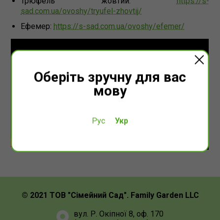
Трюфель жовтий:
https://s-
sad.com.ua/ovoshy/tryufel-zhovtij/
Ефемер:
https://s-sad.com.ua/ovoshy/efemer/
Оберіть зручну для вас
мову
Рус
Укр
© 2021 ТОВ "Сімейний Сад". Family Garden LLC
вул. Р. Окіпної 8, оф. 170